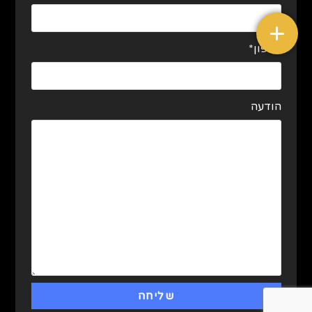
טלפון*
הודעה