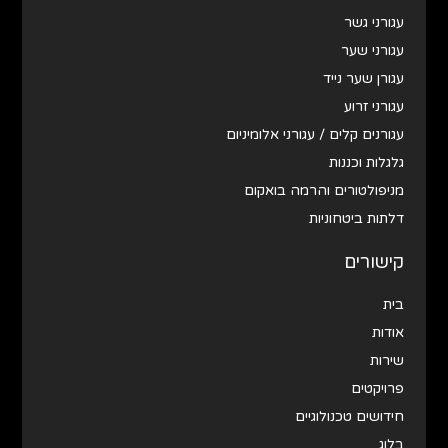
עגורני גשר
עגורני שער
עגורן שער נייד
עגורני זרוע
עגורנים קלים / עגורני אלומיניום
גלגלות וכננות
מניפולטורים והרמה בואקום
דלתות ביטחוניות
קישורים
בית
אודות
שירות
פרויקטים
חידושים טכנולוגיים
בלוג