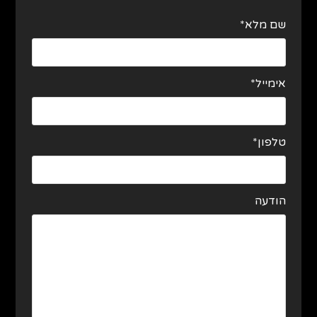
שם מלא*
אימייל*
טלפון*
הודעה