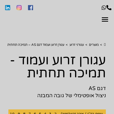
>
מוצרים
>
עגורני זרוע
>
עגורן זרוע ועמוד דגם AS – תמיכה תחתית
עגורן זרוע ועמוד -
תמיכה תחתית
דגם AS
ניצול אופטימלי של גובה המבנה
עומס בק"ג / אורך זרוע(מטר)
2
3
4
5
6
7
8
9
10