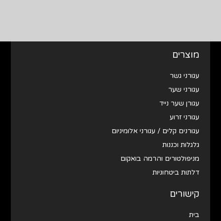
מוצרים
עגורני גשר
עגורני שער
עגורן שער נייד
עגורני זרוע
עגורנים קלים / עגורני אלומיניום
גלגלות וכננות
מניפולטורים והרמה בואקום
דלתות ביטחוניות
קישורים
בית