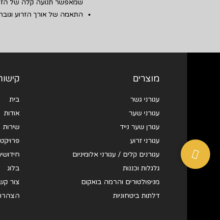
שמאפשר תנועה קלה של הזרו
התאמה של אורך הזרוע וגובה 
מוצרים
קישור
עגורני גשר
בית
עגורני שער
אודות
עגורן שער נייד
שירות
עגורני זרוע
פרויקטי
עגורנים קלים / עגורני אלומיניום
חידושים
גלגלות וכננות
בלוג
מניפולטורים והרמה בואקום
צור קש
דלתות ביטחוניות
הצהרת 