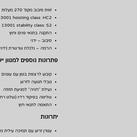
זווית סיבוב מקס' 270 מעלות
3001 hoisting class: HC2
 13001 stability class: S2
התקנה בתנאי פנים וחוץ
סיבוב – ידני
הרמה – גלגלת שרשרת (ידנית
פתרונות נוספים למגוון יי
קיבוע לרצפת בטון עם עוגנים א
גובלי תנועה לזרוע
נעילת "חניה" למניעת תזוזה
שליטה בפיקוד רדיו (שלט רחו
התאמה לתנאי חוץ
יתרונות
עגורן זרוע עם תמיכה עילית מ